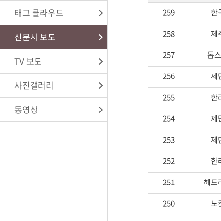
태그 클라우드
259
한
258
제
신문사 보도
257
톱스
TV 보도
256
제
사진갤러리
255
한
동영상
254
제
253
제
252
한
251
헤드
250
노